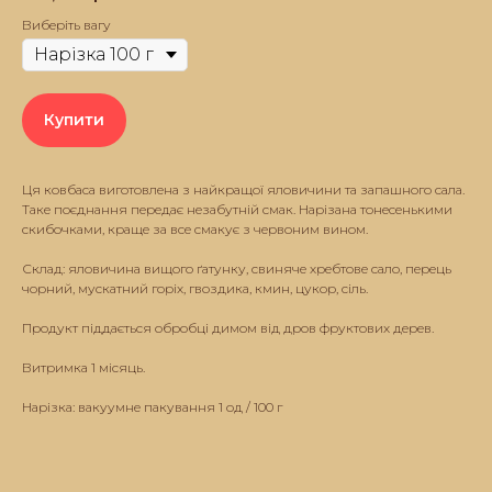
Виберіть вагу
Купити
Ця ковбаса виготовлена з найкращої яловичини та запашного сала.
Таке поєднання передає незабутній смак. Нарізана тонесенькими
скибочками, краще за все смакує з червоним вином.
Склад: яловичина вищого ґатунку, свиняче хребтове сало, перець
чорний, мускатний горіх, гвоздика, кмин, цукор, сіль.
Продукт піддається обробці димом від дров фруктових дерев.
Витримка 1 місяць.
Нарізка: вакуумне пакування 1 од / 100 г