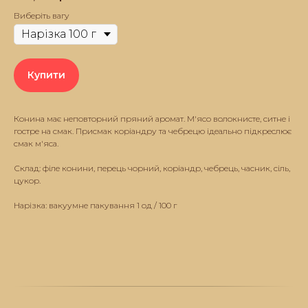
Виберіть вагу
Купити
Конина має неповторний пряний аромат. М'ясо волокнисте, ситне і
гостре на смак. Присмак коріандру та чебрецю ідеально підкреслює
смак м'яса.
Склад: філе конини, перець чорний, коріандр, чебрець, часник, сіль,
цукор.
Нарізка: вакуумне пакування 1 од / 100 г