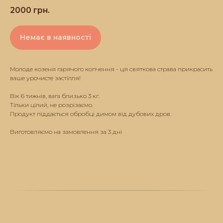
2000
грн.
Немає в наявності
Молоде козеня гарячого копчення - ця святкова страва прикрасить
ваше урочисте застілля!
Вік 6 тижнів, вага близько 3 кг.
Тільки цілий, не розрізаємо.
Продукт піддається обробці димом від дубових дров.
Виготовляємо на замовлення за 3 дні