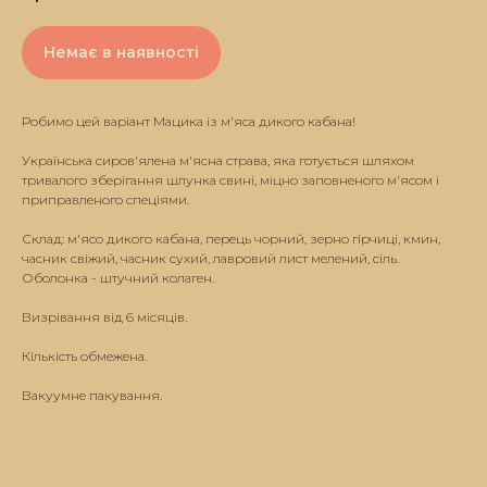
Немає в наявності
Робимо цей варіант Мацика із м'яса дикого кабана!
Українська сиров'ялена м'ясна страва, яка готується шляхом
тривалого зберігання шлунка свині, міцно заповненого м'ясом і
приправленого спеціями.
Склад: м'ясо дикого кабана, перець чорний, зерно гірчиці, кмин,
часник свіжий, часник сухий, лавровий лист мелений, сіль.
Оболонка - штучний колаген.
Визрівання від 6 місяців.
Кількість обмежена.
Вакуумне пакування.