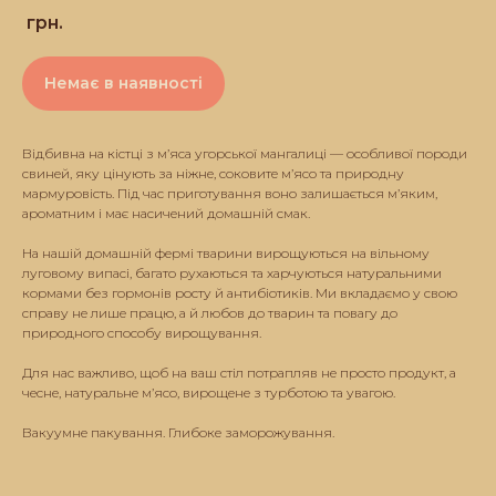
грн.
Немає в наявності
Відбивна на кістці з м’яса угорської мангалиці — особливої породи
свиней, яку цінують за ніжне, соковите м’ясо та природну
мармуровість. Під час приготування воно залишається м’яким,
ароматним і має насичений домашній смак.
На нашій домашній фермі тварини вирощуються на вільному
луговому випасі, багато рухаються та харчуються натуральними
кормами без гормонів росту й антибіотиків. Ми вкладаємо у свою
справу не лише працю, а й любов до тварин та повагу до
природного способу вирощування.
Для нас важливо, щоб на ваш стіл потрапляв не просто продукт, а
чесне, натуральне м’ясо, вирощене з турботою та увагою.
Вакуумне пакування. Глибоке заморожування.