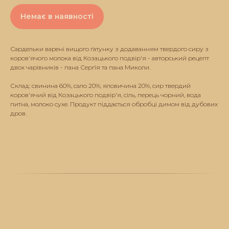
Немає в наявності
Сардельки варені вищого ґатунку з додаванням твердого сиру з
коров'ячого молока від Козацького подвір'я - авторський рецепт
двох чарівників - пана Сергія та пана Миколи.
Склад: свинина 60%, сало 20%, яловичина 20%, сир твердий
коров'ячий від Козацького подвір'я, сіль, перець чорний, вода
питна, молоко сухе. Продукт піддається обробці димом від дубових
дров.