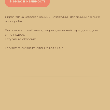
Немає в наявності
Сиров'ялена ковбаса з конини, козлятини і яловичини в рівних
пропорціях.
Використані спеції: чаман, паприка, червоний перець, гвоздика,
вино Мадера.
Натуральна оболонка.
Нарізка: вакуумне пакування 1 од / 100 г