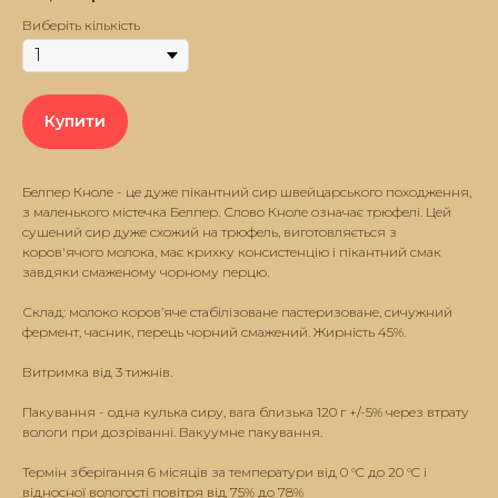
Виберіть кількість
Купити
Белпер Кноле - це дуже пікантний сир швейцарського походження,
з маленького містечка Белпер. Слово Кноле означає трюфелі. Цей
сушений сир дуже схожий на трюфель, виготовляється з
коров'ячого молока, має крихку консистенцію і пікантний смак
завдяки смаженому чорному перцю.
Склад: молоко коров’яче стабілізоване пастеризоване, сичужний
фермент, часник, перець чорний смажений. Жирність 45%.
Витримка від 3 тижнів.
Пакування - одна кулька сиру, вага близька 120 г +/-5% через втрату
вологи при дозріванні. Вакуумне пакування.
Термін зберігання 6 місяців за температури від 0 °C до 20 °C і
відносної вологості повітря від 75% до 78%