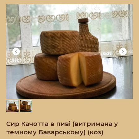
Сир Качотта в пиві (витримана у
темному Баварському) (коз)