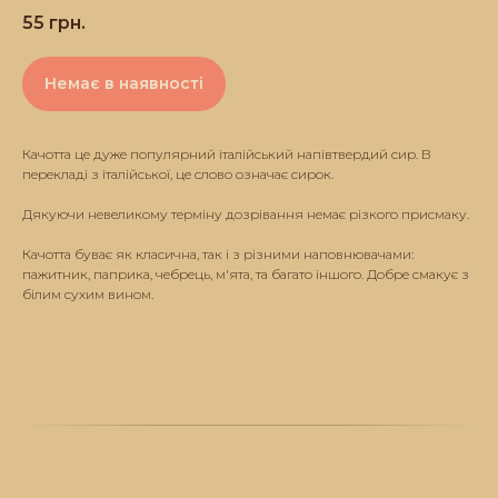
55
грн.
Немає в наявності
Качотта це дуже популярний італійський напівтвердий сир. В
перекладі з італійської, це слово означає сирок.
Дякуючи невеликому терміну дозрівання немає різкого присмаку.
Качотта буває як класична, так і з різними наповнювачами:
пажитник, паприка, чебрець, м'ята, та багато іншого. Добре смакує з
білим сухим вином.