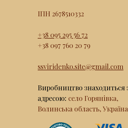
ІПН 2678510332
+38 095 295 56 72
+38 097 760 20 79
ssviridenko.site@gmail.com
Виробництво знаходиться 
адресою:
село Горянівка,
Волинська область, Україна