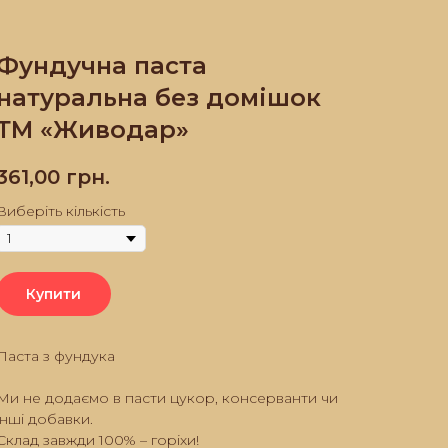
Фундучна паста
натуральна без домішок
ТМ «Живодар»
361,00
грн.
Виберіть кількість
Купити
Паста з фундука
Ми не додаємо в пасти цукор, консерванти чи
інші добавки.
Склад завжди 100% – горіхи!