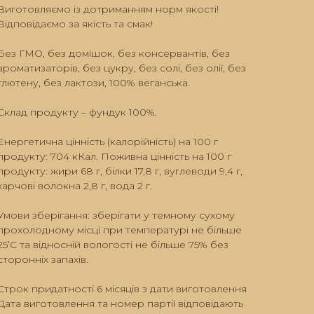
Виготовляємо із дотриманням норм якості!
Відповідаємо за якість та смак!
Без ГМО, без домішок, без консервантів, без
ароматизаторів, без цукру, без солі, без олії, без
глютену, без лактози, 100% веганська.
Склад продукту – фундук 100%.
Енергетична цінність (калорійність) на 100 г
продукту: 704 кКал. Поживна цінність на 100 г
продукту: жири 68 г, білки 17,8 г, вуглеводи 9,4 г,
харчові волокна 2,8 г, вода 2 г.
Умови зберігання: зберігати у темному сухому
прохолодному місці при температурі не більше
25’C та відносній вологості не більше 75% без
сторонніх запахів.
Строк придатності 6 місяців з дати виготовлення
Дата виготовлення та номер партії відповідають