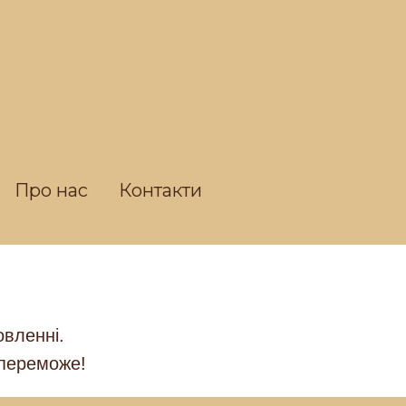
Про нас
Контакти
овленні.
 переможе!