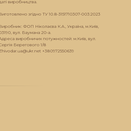
даті виробництва.
Виготовлено згідно ТУ 10.8-3151710307-003:2023
Виробник: ФОП Ніколаєва К.А., Україна, м.Київ,
03190, вул. Баумана 20-а.
Адреса виробничих потужностей: м.Київ, вул.
Сергія Берегового 1/8
Zhivodar.ua@ukr.net +380972550639