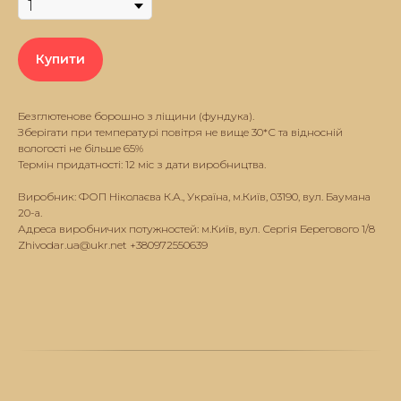
Купити
Безглютенове борошно з ліщини (фундука).
Зберігати при температурі повітря не вище 30*С та відносній
вологості не більше 65%
Термін придатності: 12 міс з дати виробництва.
Виробник: ФОП Ніколаєва К.А., Україна, м.Київ, 03190, вул. Баумана
20-а.
Адреса виробничих потужностей: м.Київ, вул. Сергія Берегового 1/8
Zhivodar.ua@ukr.net +380972550639