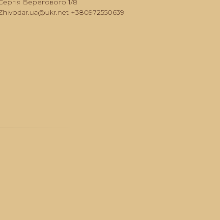
Сергія Берегового 1/8
Zhivodar.ua@ukr.net +380972550639