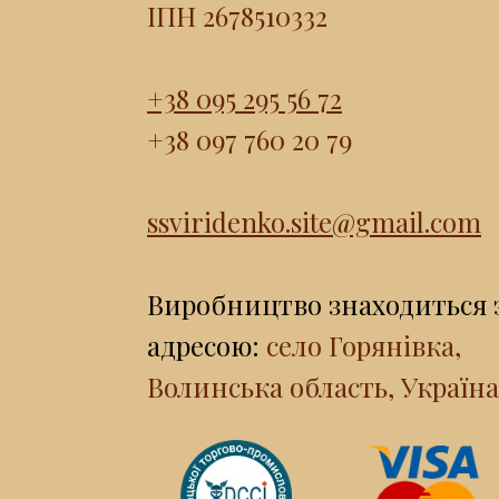
ІПН 2678510332
+38 095 295 56 72
+38 097 760 20 79
ssviridenko.site@gmail.com
Виробництво знаходиться 
адресою:
село Горянівка,
Волинська область, Україна