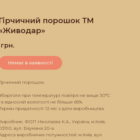
Гірчичний порошок ТМ
«Живодар»
грн.
Немає в наявності
Гірчичний порошок.
Зберігати при температурі повітря не вище 30*С
та відносній вологості не більше 65%
Термін придатності: 12 міс з дати виробництва.
Виробник: ФОП Ніколаєва К.А., Україна, м.Київ,
03190, вул. Баумана 20-а.
Адреса виробничих потужностей: м.Київ, вул.