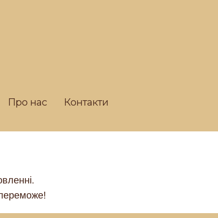
Про нас
Контакти
овленні.
 переможе!