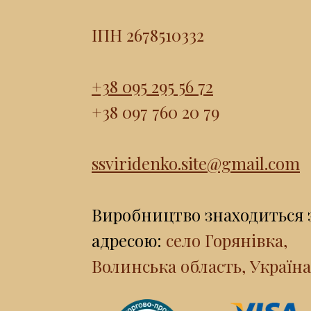
ІПН 2678510332
+38 095 295 56 72
+38 097 760 20 79
ssviridenko.site@gmail.com
Виробництво знаходиться 
адресою:
село Горянівка,
Волинська область, Україна