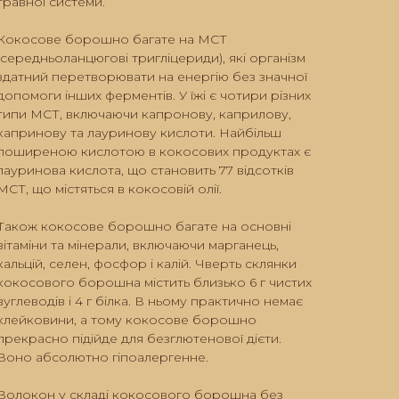
травної системи.
Кокосове борошно багате на МСТ
(середньоланцюгові тригліцериди), які організм
здатний перетворювати на енергію без значної
допомоги інших ферментів. У їжі є чотири різних
типи МСТ, включаючи капронову, каприлову,
капринову та лауринову кислоти. Найбільш
поширеною кислотою в кокосових продуктах є
лауринова кислота, що становить 77 відсотків
МСТ, що містяться в кокосовій олії.
Також кокосове борошно багате на основні
вітаміни та мінерали, включаючи марганець,
кальцій, селен, фосфор і калій. Чверть склянки
кокосового борошна містить близько 6 г чистих
вуглеводів і 4 г білка. В ньому практично немає
клейковини, а тому кокосове борошно
прекрасно підійде для безглютенової дієти.
Воно абсолютно гіпоалергенне.
Волокон у складі кокосового борошна без