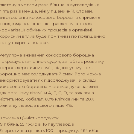
глютену в чотири рази більше, а вуглеводів - в
п'ять разів менше, ніж у пшеничній. Страви,
виготовлені з кокосового борошна сприяють
швидкому поліпшенню травлення, а також
нормалізації обмінних процесів в організмі.
Корисний вплив буде помітним і по поліпшенню
стану шкіри та волосся.
Регулярне вживання кокосового борошна
покращує стан стінок судин, запобігає розвитку
атеросклеротичних змін, підвищує імунітет.
Борошно має солодкуватий смак, його можна
використовувати як підсолоджувач. У складі
кокосового борошна містяться дуже важливі
для організму вітаміни A, E, C, D, також вона
містить йод, кобальт, 60% клітковини та 20%
білків, вуглеводів всього лише 4%.
Поживна цінність продукту:
19 г білка, 55 г жирів, 16 г вуглеводів
Енергетична цінність 100 г продукту: 464 кКал