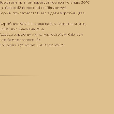
Зберігати при температурі повітря не вище 30*С
та відносній вологості не більше 65%
Термін придатності: 12 міс з дати виробництва.
Виробник: ФОП Ніколаєва К.А., Україна, м.Київ,
03190, вул. Баумана 20-а.
Адреса виробничих потужностей: м.Київ, вул.
Сергія Берегового 1/8
Zhivodar.ua@ukr.net +380972550639