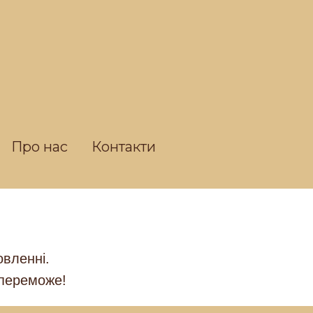
Про нас
Контакти
овленні.
 переможе!