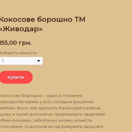
Кокосове борошно ТМ
«Живодар»
155,00
грн.
Виберіть кількість
Купити
Кокосове борошно - один із головних
інгредієнтів майже у всіх солодких рецептах
випічки. Воно має здатність балансувати рівень
цукру в крові, допомагає підтримувати здоровий
обмін речовин, забезпечує велику кількість
клітковини, та допомагає підтримувати здоров'я