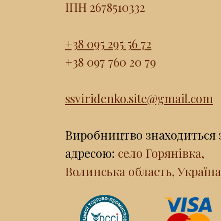
ІПН 2678510332
+38 095 295 56 72
+38 097 760 20 79
ssviridenko.site@gmail.com
Виробництво знаходиться 
адресою:
село Горянівка,
Волинська область, Україна