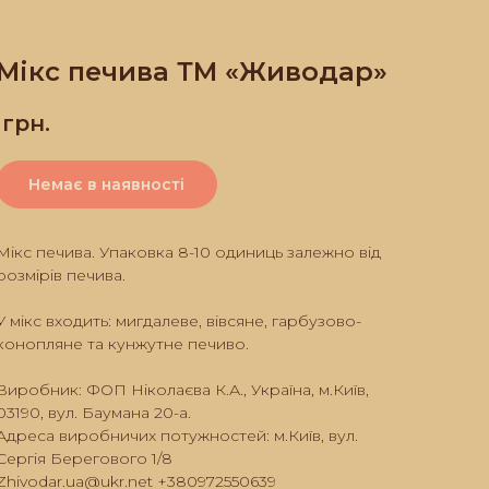
Мікс печива ТМ «Живодар»
грн.
Немає в наявності
Мікс печива. Упаковка 8-10 одиниць залежно від
розмірів печива.
У мікс входить: мигдалеве, вівсяне, гарбузово-
конопляне та кунжутне печиво.
Виробник: ФОП Ніколаєва К.А., Україна, м.Київ,
03190, вул. Баумана 20-а.
Адреса виробничих потужностей: м.Київ, вул.
Сергія Берегового 1/8
Zhivodar.ua@ukr.net +380972550639