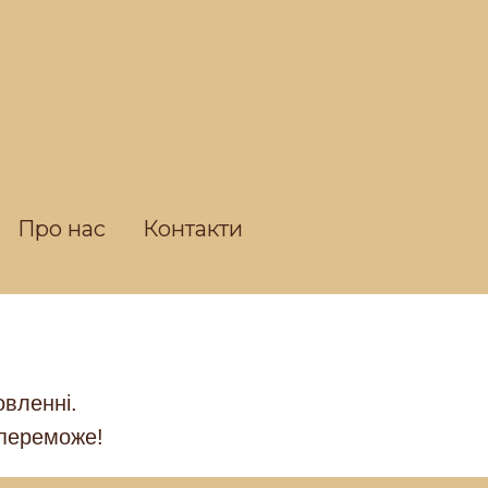
Про нас
Контакти
овленні.
 переможе!