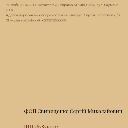
Виробник: ФОП Ніколаєва К.А., Україна, м.Київ, 03190, вул. Баумана
20-а.
Адреса виробничих потужностей: м.Київ, вул. Сергія Берегового 1/8
Zhivodar.ua@ukr.net +380972550639
ФОП Свириденко Сергій Миколайович
ІПН 2678510332