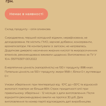
грн.
Немає в наявності
Склад продукту – олія оливкова.
Сиродавлена, перший холодний віджим, нерафінована, не
дезодорована. Не містить: ГМО, харчові добавки, консерванти,
ароматизатори. Не контактувала із залізом, не нагрівалась.
Додаткове джерело насичених жирних кислот та жиророзчинних
вітамінів, рекомендовано вживати щоденно. Виготовлено за ТУ У
10.4-3151710307-001:2022
Енергетична цінність (калорійність) на 100 г продукту: 898 ккал.
Питальна цінність на 100 г продукту: жири 99,8 г, білки 0 г, вуглеводи
0 г.
Умови зберігання: при температурі від -10°C до +30°C та відносній
вологості повітря не більше 85% Строк придатності олії при
правильному зберіганні - 12 місяців з дати виготовлення. Після
відкриття рекомендовано вжити на протязі 30 діб. Дата
виготовлення та номер партії відповідають даті виробництва.