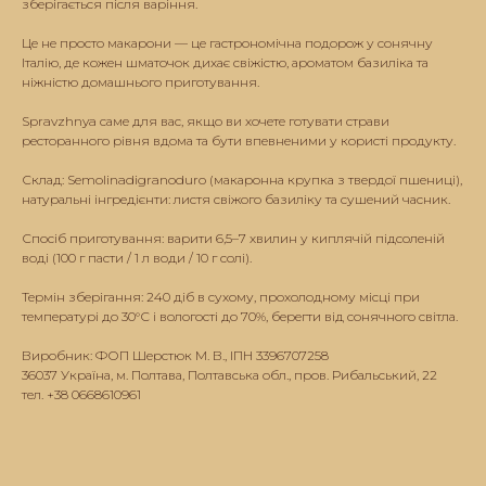
зберігається після варіння.
Це не просто макарони — це гастрономічна подорож у сонячну
Італію, де кожен шматочок дихає свіжістю, ароматом базиліка та
ніжністю домашнього приготування.
Spravzhnya саме для вас, якщо ви хочете готувати страви
ресторанного рівня вдома та бути впевненими у користі продукту.
Склад: Semolinadigranoduro (макаронна крупка з твердої пшениці),
натуральні інгредієнти: листя свіжого базиліку та сушений часник.
Спосіб приготування: варити 6,5–7 хвилин у киплячій підсоленій
воді (100 г пасти / 1 л води / 10 г солі).
Термін зберігання: 240 діб в сухому, прохолодному місці при
температурі до 30°С і вологості до 70%, берегти від сонячного світла.
Виробник: ФОП Шерстюк М. В., ІПН 3396707258
36037 Україна, м. Полтава, Полтавська обл., пров. Рибальський, 22
тел. +38 0668610961