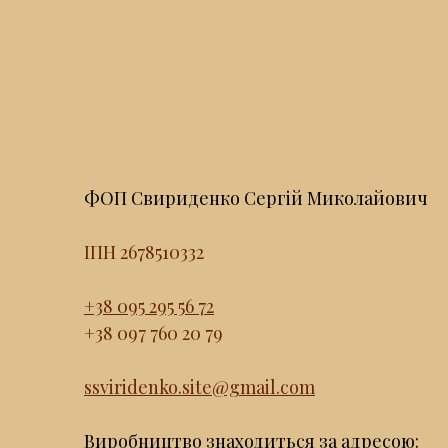
ФОП Свириденко Сергій Миколайович
ІПН 2678510332
+38 095 295 56 72
+38 097 760 20 79
ssviridenko.site@gmail.com
Виробництво знаходиться за адресою: