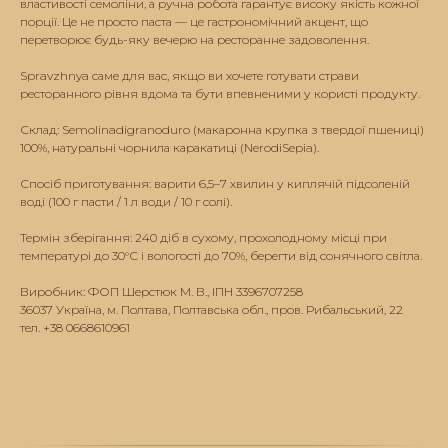
властивості семоліни, а ручна робота гарантує високу якість кожної
порції. Це не просто паста — це гастрономічний акцент, що
перетворює будь-яку вечерю на ресторанне задоволення.
Spravzhnya саме для вас, якщо ви хочете готувати страви
ресторанного рівня вдома та бути впевненими у користі продукту.
Склад: Semolinadigranoduro (макаронна крупка з твердої пшениці)
100%, натуральні чорнила каракатиці (NerodiSepia).
Спосіб приготування: варити 6,5–7 хвилин у киплячій підсоленій
воді (100 г пасти / 1 л води / 10 г солі).
Термін зберігання: 240 діб в сухому, прохолодному місці при
температурі до 30°С і вологості до 70%, берегти від сонячного світла.
Виробник: ФОП Шерстюк М. В., ІПН 3396707258
36037 Україна, м. Полтава, Полтавська обл., пров. Рибальський, 22
тел. +38 0668610961