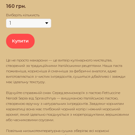
160
грн.
Виберіть кількисть
Купити
Це не просто макарони — це витвір кулінарного мистецтва,
створений за традиційними італійськими рецептами. Наша паста
поживніша, корисніша й смачніша за фабричні аналоги, адже
виготовляється з чистих інгредієнтів, сушиться дбайливо і завжди
має ідеальну текстуру.
Відчуйте справжній смак Середземномор’я з пастою Fettuccine
Nerodi Sepia від Spravzhnya — вишуканою італійською пастою,
створеною вручну з натуральних інгредієнтів. Завдяки чорнилам
каракатиці вона має глибокий чорний колір і ніжний морський
аромат, який ідеально поєднується з морепродуктами, вершковими
або часниковими соусами.
Повільна низькотемпературна сушка зберігає всі корисні